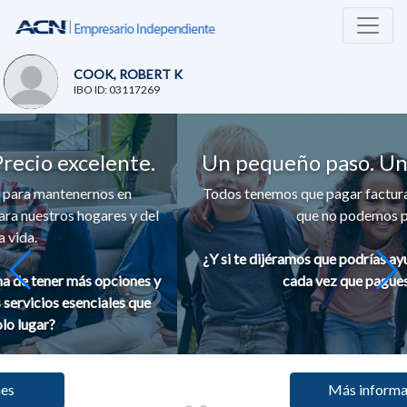
COOK, ROBERT K
IBO ID: 03117269
o excelente.
Un pequeño paso. Un GRA
antenernos en
Todos tenemos que pagar facturas por los
stros hogares y del
que no podemos prescindi
¿Y si te dijéramos que podrías ayudar a a
ener más opciones y
cada vez que pagues tu fac
ios esenciales que
r?
Más información