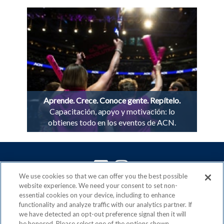
Aprende. Crece. Conoce gente. Repítelo.
Capacitación, apoyo y motivación: lo
obtienes todo en los eventos de ACN.
We use cookies so that we can offer you the best possible
website experience. We need your consent to set non-
ACN es un miembro orgulloso de la
Direct Selling
essential cookies on your device, including to enhance
Association
functionality and analyze traffic with our analytics partner. If
y signatario del
DSA Code of Ethics
we have detected an opt-out preference signal then it will
be honored. Please select one of the options shown.